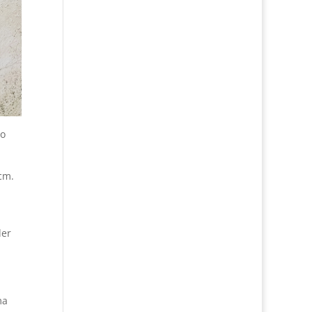
co
 cm.
der
ma