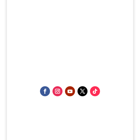
San Isidro – Alicante
+34 679 46 24 60
marylin@elrincondemarylin.com