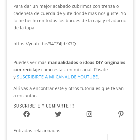
Para dar un mejor acabado cubrimos con trenza o
cadeneta de cuerda de yute donde mas nos guste. Yo
lo he hecho en todos los bordes de la caja y el adorno
de la tapa.
https://youtu.be/94TZ4JdzX7Q
Puedes ver más
manualidades e ideas DIY originales
con reciclaje
como estas, en mi canal. Pásate
y
SUSCRIBIRTE A MI CANAL DE YOUTUBE
,
Allí vas a encontrar este y otros tutoriales que te van
a encantar.
SUSCRIBETE Y COMPARTE !!!
Facebook
Twitter
Instagram
Pinter
Entradas relacionadas