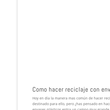
Como hacer reciclaje con en
Hoy en día la manera mas común de hacer recicl
destinado para ello, pero ¿has pensado en hace
envases plásticos entra un campo muy grande.