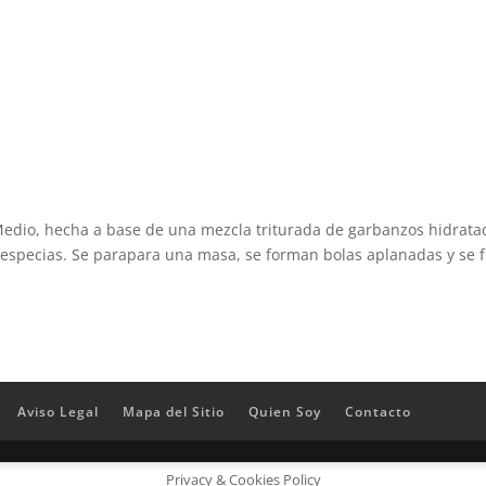
 Medio, hecha a base de una mezcla triturada de garbanzos hidrata
y especias. Se parapara una masa, se forman bolas aplanadas y se f
Aviso Legal
Mapa del Sitio
Quien Soy
Contacto
Privacy & Cookies Policy