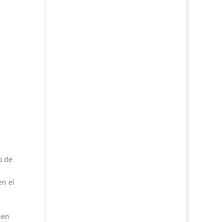
o de
en el
ien