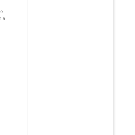
no
n a