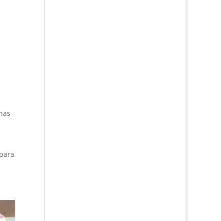
chas
 para