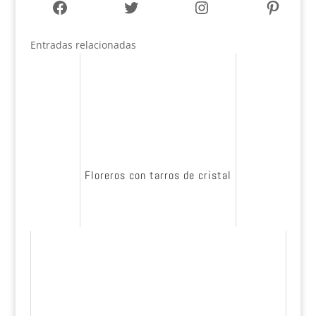
Facebook
Twitter
Instagram
Pinter
Entradas relacionadas
Floreros con tarros de cristal