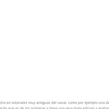
cho en tutoriales muy antiguos del canal, como por ejemplo uno de
uerda que es de los primeros y tiene una muy mala edicion y grabac