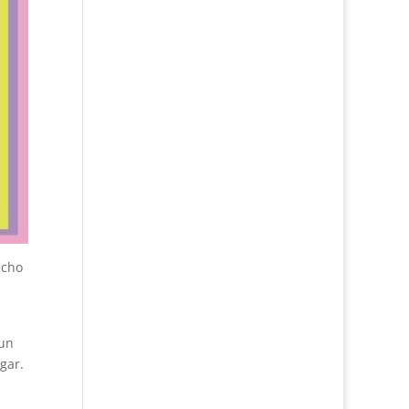
echo
 un
gar.