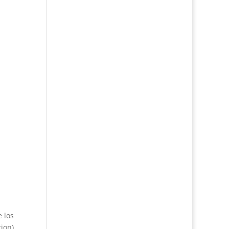
 los
ion)