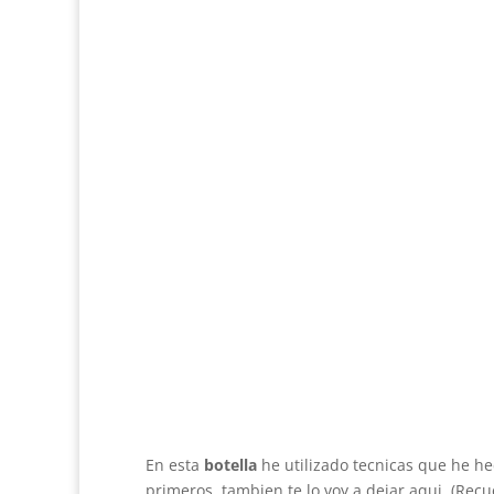
En esta
botella
he utilizado tecnicas que he he
primeros, tambien te lo voy a dejar aqui. (Rec